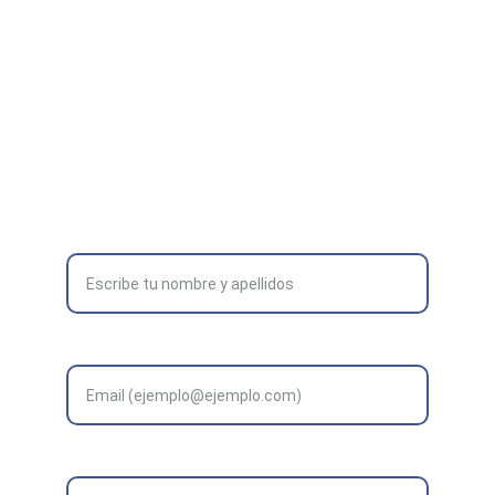
info@suministrosgarval.com
TELÉFONO
(+34) 624 68 14 88
Formulario de contacto:
Nombre completo*
Correo electrónico*
Mensaje*