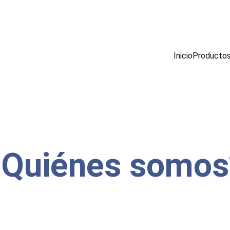
UTORIZADO DE 
NIPPON GASES
 Y 
NIPPON SANSO
 PARA LA PROVINCI
Inicio
Producto
¿Quiénes somos