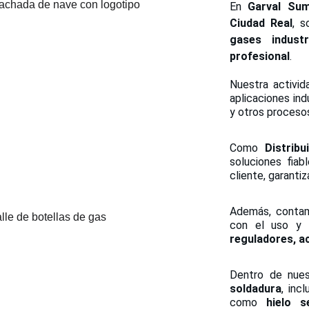
En
Garval Sum
Ciudad Real
, s
gases indust
profesional
.
Nuestra activid
aplicaciones ind
y otros proceso
Como
Distrib
soluciones fia
cliente, garantiz
Además, contam
con el uso y 
reguladores, ac
Dentro de nue
soldadura
, inc
como
hielo s