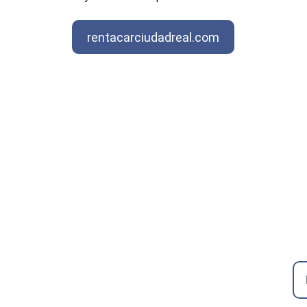
rentacarciudadreal.com
F
Contacto
EMAIL
No
info@suministrosgarval.com