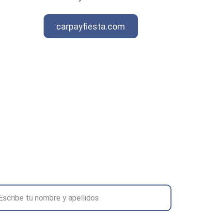
carpayfiesta.com
ormulario de contacto:
mbre completo*