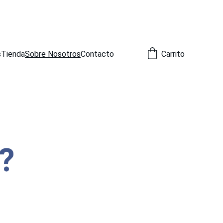
A DE CIUDAD REAL
s
Tienda
Sobre Nosotros
Contacto
Carrito
?