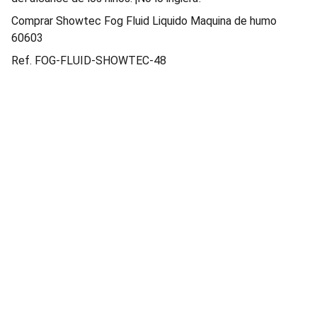
Comprar Showtec Fog Fluid Liquido Maquina de humo
60603
Ref. FOG-FLUID-SHOWTEC-48
Contacto
EMAIL
info@suministrosgarval.com
TELÉFONO
(+34) 624 68 14 88